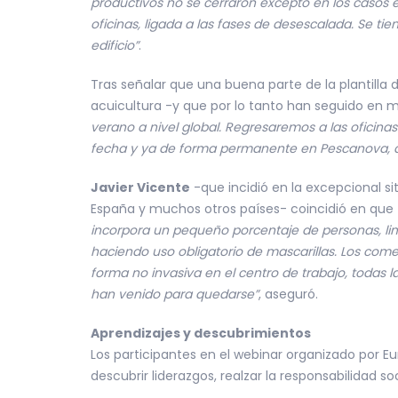
productivos no se cerraron excepto en los casos 
oficinas, ligada a las fases de desescalada. Se ti
edificio”
.
Tras señalar que una buena parte de la plantilla 
acuicultura -y que por lo tanto han seguido e
verano a nivel global. Regresaremos a las oficinas
fecha y ya de forma permanente en Pescanova, qu
Javier Vicente
-que incidió en la excepcional si
España y muchos otros países- coincidió en que
incorpora un pequeño porcentaje de personas, li
haciendo uso obligatorio de mascarillas. Los co
forma no invasiva en el centro de trabajo, todas 
han venido para quedarse”
, aseguró.
Aprendizajes y descubrimientos
Los participantes en el webinar organizado por E
descubrir liderazgos, realzar la responsabilidad s