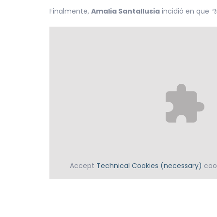
Finalmente,
Amalia Santallusia
incidió en que
“
Accept
Technical Cookies (necessary)
cook