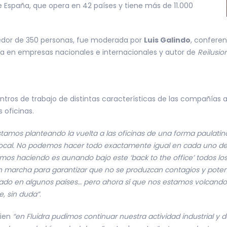
e España, que opera en 42 países y tiene más de 11.000
ededor de 350 personas, fue moderada por
Luis Galindo
, conferen
ia en empresas nacionales e internacionales y autor de
Reilusio
entros de trabajo de distintas características de las compañías 
 oficinas.
stamos planteando la vuelta a las oficinas de una forma paulatin
local. No podemos hacer todo exactamente igual en cada uno de 
amos haciendo es aunando bajo este ‘back to the office’ todos l
 marcha para garantizar que no se produzcan contagios y potencia
lado en algunos países… pero ahora sí que nos estamos volcando 
, sin duda”
.
bien
“en Fluidra pudimos continuar nuestra actividad industrial y