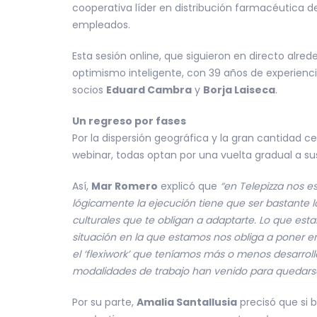
cooperativa líder en distribución farmacéutica d
empleados.
Esta sesión online, que siguieron en directo alr
optimismo inteligente, con 39 años de experienc
socios
Eduard Cambra
y
Borja Laiseca
.
Un regreso por fases
Por la dispersión geográfica y la gran cantidad c
webinar, todas optan por una vuelta gradual a sus
Así,
Mar Romero
explicó que
“en Telepizza nos e
lógicamente la ejecución tiene que ser bastante 
culturales que te obligan a adaptarte. Lo que est
situación en la que estamos nos obliga a poner en
el ‘flexiwork’ que teníamos más o menos desarrol
modalidades de trabajo han venido para quedarse
Por su parte,
Amalia Santallusia
precisó que si 