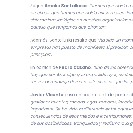
Según
Amalia Santallusia
,
“hemos aprendido muc
practices’ que hemos aprendido estos meses tien
sistema inmunológico en nuestras organizaciones 
aquello que tengamos que afrontar”
.
Además, Santallusia resaltó que
“ha sido un mome
empresas han puesto de manifiesto si predican c
principios”
.
En opinión de
Pedro Casaño
,
“uno de los aprendi
hay que cambiar algo que era válido ayer, se deja
mayor aprendizaje durante esta crisis es que las p
Javier Vicente
puso en acento en la importanci
gestionar talentos, miedos, egos, temores, incer
importante. Se ha visto la diferencia entre aquell
consecuencias de esos miedos e incertidumbres; l
de sus posibilidades, tranquilidad y realismo a la g