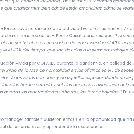
en los que había un lockdown”,
actualmente
“estamos planteando
ene que analizar muy bien dónde están las oficinas, cómo se reali
de Pescanova no desarrolla su actividad en oficinas sino en 72 b
n marcha en muchos casos-, Pedro Casaño anunció que
“hemos de
 el 1 de septiembre en un modelo de smart working al 40%: estamo
e el 40% del tiempo, que son dos días a la semana, trabajen d
tuación vivida por COFARES durante la pandemia, en calidad de p
“el inicio de la fase de normalidad en las oficinas es el 1 de sept
mitando las zonas comunes y en aquellos espacios donde no se p
medores los hemos cerrado y solo los dejamos a disposición del 
las puertas las mantendremos abiertas, los tornos bajados…”
En cu
uromanager también pusieron énfasis en la oportunidad que ha s
ocial de las empresas y aprender de la experiencia.