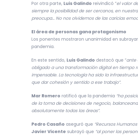
Por otra parte,
Luis Galindo
reivindicó “
el valor d
siempre la posibilidad de ser cercanos, en nuestr
preocupa… No nos olvidemos de las caricias emoc
El área de personas gana protagonismo
Los ponentes mostraron unanimidad en subrayar
pandemia.
En este sentido,
Luis Galindo
destacó que “
ante 
obligado a una transformación digital en tiempo r
impensable. La tecnología ha sido la infraestruct
que dar cohesión y sentido a ese trabajo”.
Mar Romero
ratificó que la pandemia
“ha posic
de la toma de decisiones de negocio, balanceando
absolutamente todas las áreas”
.
Pedro Casaño
aseguró que
“Recursos Humanos h
Javier Vicente
subrayó que
“al poner las perso