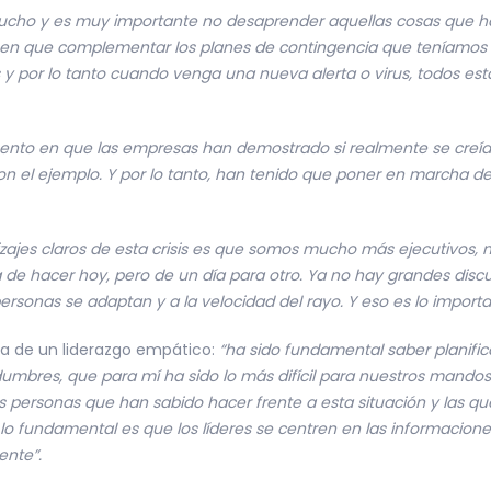
ho y es muy importante no desaprender aquellas cosas que han
en que complementar los planes de contingencia que teníamos a
y por lo tanto cuando venga una nueva alerta o virus, todos es
nto en que las empresas han demostrado si realmente se creían su
on el ejemplo. Y por lo tanto, han tenido que poner en marcha
zajes claros de esta crisis es que somos mucho más ejecutivos, 
 de hacer hoy, pero de un día para otro. Ya no hay grandes disc
ersonas se adaptan y a la velocidad del rayo. Y eso es lo importa
a de un liderazgo empático:
“ha sido fundamental saber planif
tidumbres, que para mí ha sido lo más difícil para nuestros mand
as personas que han sabido hacer frente a esta situación y las que
o fundamental es que los líderes se centren en las informacione
ente”.