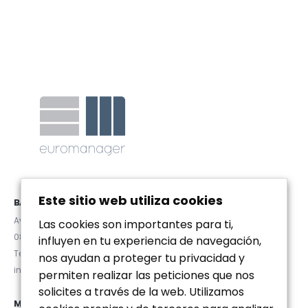
Este sitio web utiliza cookies
BARCELONA
Avda. Diagonal 467, Pral. 2ª
Las cookies son importantes para ti,
08036 (Barcelona)
influyen en tu experiencia de navegación,
Tel. (+34) 93 467 84 67
nos ayudan a proteger tu privacidad y
info@euromanager.es
permiten realizar las peticiones que nos
solicites a través de la web. Utilizamos
MADRID