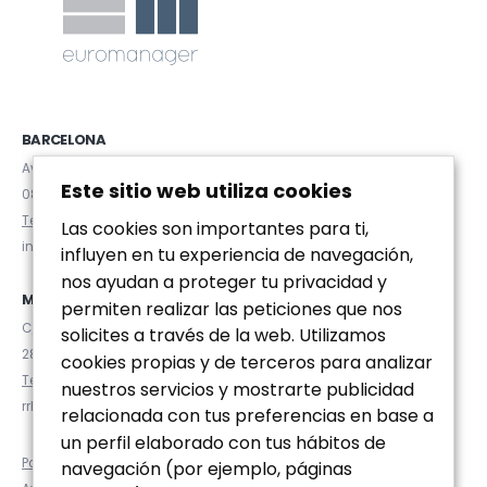
BARCELONA
Avda. Diagonal 467, Pral. 2ª
Este sitio web utiliza cookies
08036 (Barcelona)
Tel. (+34) 93 467 84 67
Las cookies son importantes para ti,
info@euromanager.es
influyen en tu experiencia de navegación,
nos ayudan a proteger tu privacidad y
MADRID
permiten realizar las peticiones que nos
C/ Velázquez 92, 4ºD
solicites a través de la web. Utilizamos
28006 (Madrid)
cookies propias y de terceros para analizar
Tel. (+34) 91 781 92 20
nuestros servicios y mostrarte publicidad
rrhh@euromanager.es
relacionada con tus preferencias en base a
un perfil elaborado con tus hábitos de
Política de privacidad
navegación (por ejemplo, páginas