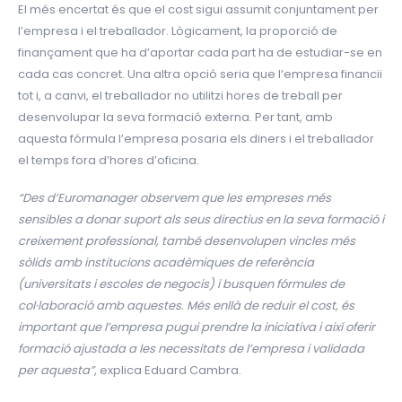
El més encertat és que el cost sigui assumit conjuntament per
l’empresa i el treballador. Lògicament, la proporció de
finançament que ha d’aportar cada part ha de estudiar-se en
cada cas concret. Una altra opció seria que l’empresa financii
tot i, a canvi, el treballador no utilitzi hores de treball per
desenvolupar la seva formació externa. Per tant, amb
aquesta fórmula l’empresa posaria els diners i el treballador
el temps fora d’hores d’oficina.
“Des d’Euromanager observem que les empreses més
sensibles a donar suport als seus directius en la seva formació i
creixement professional, també desenvolupen vincles més
sòlids amb institucions acadèmiques de referència
(universitats i escoles de negocis) i busquen fórmules de
col·laboració amb aquestes. Més enllà de reduir el cost, és
important que l’empresa pugui prendre la iniciativa i així oferir
formació ajustada a les necessitats de l’empresa i validada
per aquesta”
, explica Eduard Cambra.