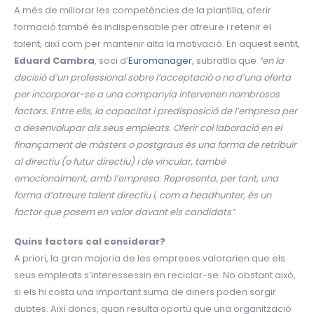
A més de millorar les competències de la plantilla, oferir
formació també és indispensable per atreure i retenir el
talent, així com per mantenir alta la motivació. En aquest sentit,
Eduard Cambra
, soci d’
Euromanager
, subratlla que
“en la
decisió d’un professional sobre l’acceptació o no d’una oferta
per incorporar-se a una companyia intervenen nombrosos
factors. Entre ells, la capacitat i predisposició de l’empresa per
a desenvolupar als seus empleats. Oferir col·laboració en el
finançament de màsters o postgraus és una forma de retribuir
al directiu (o futur directiu) i de vincular, també
emocionalment, amb l’empresa. Representa, per tant, una
forma d’atreure talent directiu i, com a headhunter, és un
factor que posem en valor davant els candidats”
.
Quins factors cal considerar?
A priori, la gran majoria de les empreses valorarien que els
seus empleats s’interessessin en reciclar-se. No obstant això,
si els hi costa una important suma de diners poden sorgir
dubtes. Així doncs, quan resulta oportú que una organització