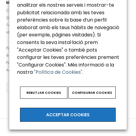
MADRID
analitzar els nostres serveis i mostrar-te
C/ Velázquez 92, 4ºD
publicitat relacionada amb les teves
28006 (Madrid)
preferències sobre la base d’un perfil
Tel. (+34) 91 781 92 20
elaborat amb els teus hàbits de navegació
rrhh@euromanager.es
(per exemple, pàgines visitades). Si
consents la seva instal·lació prem
Política de privacidad
"Acceptar Cookies" o també pots
Aviso Legal
configurar les teves preferències prement
Política de Cookies
"Configurar Cookies". Més informació a la
Accesibilidad
nostra
"Política de Cookies"
.
REBUTJAR COOKIES
CONFIGURAR COOKIES
ACCEPTAR COOKIES
© Copyright 2025. All Rights Reserved.