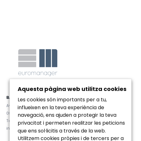
Aquesta pàgina web utilitza cookies
BARCELONA
Les cookies són importants per a tu,
Avda. Diagonal 467, Pral. 2ª
influeixen en la teva experiència de
08036 (Barcelona)
navegació, ens ajuden a protegir la teva
Tel. (+34) 93 467 84 67
privacitat i permeten realitzar les peticions
info@euromanager.es
que ens sol·licitis a través de la web.
Utilitzem cookies pròpies i de tercers per a