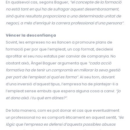
En qualsevol cas, segons Baguer,
“el concepte de la formació
no està tant en qui ha de sufragar aquest desemborsament,
sinó quins resultats proporciona a una determinada unitat de
negoci, a més d’enriquir la carrera professional d’una persona”
.
Vèncer la desconfiança
Sovint, les empreses no es llancen a promoure plans de
formació per por que l’empleat, un cop format, decideixi
aprofitar el seu nou estatus per canviar de companyia. No
obstant això, Ángel Baguer argumenta que
“cada acció
formativa ha de tenir un compromís en millorar la seva gestió
per part de l’empleat al qual es forma”
. Al seu torn, davant
d’una inversió d’aquest tipus, l’empresa ha de plantejar-li a
l’empleat sense embuts que espera alguna cosa a canvi:
“jo
et dono això. I tu què em dónes?”
.
De tota manera, com es pot donar el cas que eventualment
un professional no es comporti èticament en aquest sentit,
“és
lògic que l’empresa es defensi d’aquests possibles abusos