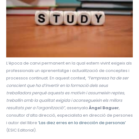
L’època de canvi permanent en la qual estem vivint exigeix ​​als
professionals un aprenentatge i actualització de conceptes i
processos continuat. En aquest context,
“l’empresa ha de ser
conscient que ha d’invertir en la formació dels seus
treballadors perquè aquests es motivin i assumeixin reptes,
treballin amb la qualitat exigida i aconsegueixin els millors
resultats per a l’organització”
, assenyala
Ángel Baguer
,
consultor d’alta direcció, especialista en direcció de persones
i autor del llibre
‘Las diez erres en la dirección de personas’
(ESIC Editorial).