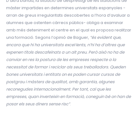
D’altra banda, la situació de desprestigi de les titulacions de
màster impartides en determines universitats espanyoles -
arran de greus irregularitats descobertes a l’hora d’avaluar a
alumnes que ostenten càrrecs públics- obliga a examinar
amb més deteniment el centre en el qual es proposa realitzar
una formació. Segons l’opinió de Baguer,
“és evident que,
encara que hi ha universitats excel·lents, n’hi ha d’altres que
expenen títols descafeïnats a un alt preu. Però això no ha de
canviar en res la postura de les empreses respecte a la
necessitat de formar i reciclar als seus treballadors. Queden
bones universitats i entitats on es poden cursar cursos de
postgrau i màsters de qualitat, amb garantia, algunes
reconegudes internacionalment. Per tant, cal que les
empreses, quan inverteixin en formació, coneguin bé on han de
posar els seus diners sense risc”
.