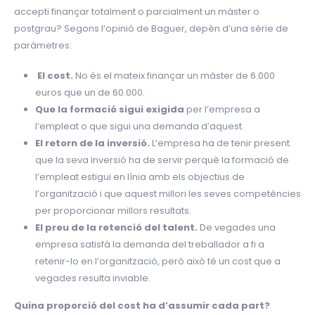
accepti finançar totalment o parcialment un màster o
postgrau? Segons l’opinió de Baguer, depèn d’una sèrie de
paràmetres:
El cost.
No és el mateix finançar un màster de 6.000
euros que un de 60.000.
Que la formació sigui exigida
per l’empresa a
l’empleat o que sigui una demanda d’aquest.
El retorn de la inversió.
L’empresa ha de tenir present
que la seva inversió ha de servir perquè la formació de
l’empleat estigui en línia amb els objectius de
l’organització i que aquest millori les seves competències
per proporcionar millors resultats.
El preu de la retenció del talent.
De vegades una
empresa satisfà la demanda del treballador a fi a
retenir-lo en l’organització, però això té un cost que a
vegades resulta inviable.
Quina proporció del cost ha d’assumir cada part?