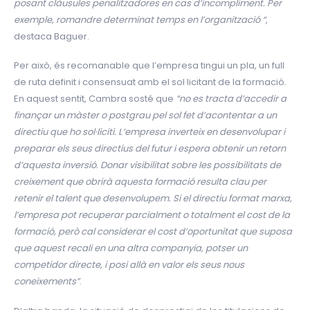
posant clàusules penalitzadores en cas d’incompliment. Per
exemple, romandre determinat temps en l’organització “
,
destaca Baguer.
Per això, és recomanable que l’empresa tingui un pla, un full
de ruta definit i consensuat amb el sol·licitant de la formació.
En aquest sentit, Cambra sosté que
“no es tracta d’accedir a
finançar un màster o postgrau pel sol fet d’acontentar a un
directiu que ho sol·liciti. L’empresa inverteix en desenvolupar i
preparar els seus directius del futur i espera obtenir un retorn
d’aquesta inversió. Donar visibilitat sobre les possibilitats de
creixement que obrirà aquesta formació resulta clau per
retenir el talent que desenvolupem. Si el directiu format marxa,
l’empresa pot recuperar parcialment o totalment el cost de la
formació, però cal considerar el cost d’oportunitat que suposa
que aquest recali en una altra companyia, potser un
competidor directe, i posi allà en valor els seus nous
coneixements”
.