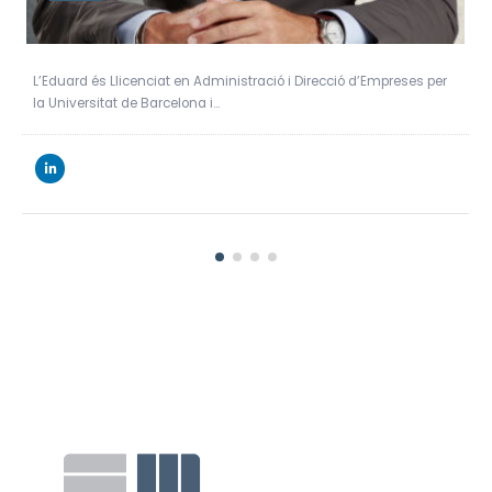
El David és Llicenciat en Administració i Direcció d’Empreses per
ESERP, Bachelor in Business…