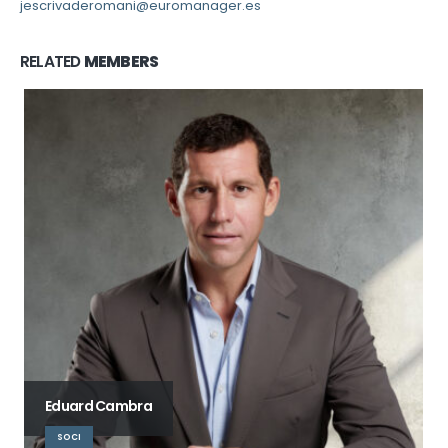
jescrivaderomani@euromanager.es
RELATED
MEMBERS
David Chumilla
SOCI