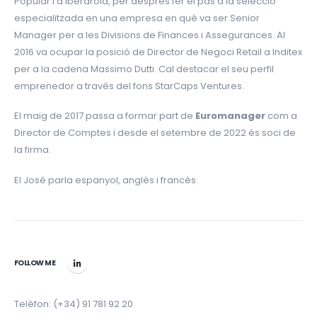
Popular i a Iberdrola, per després fer el pas a la selecció
especialitzada en una empresa en què va ser Senior
Manager per a les Divisions de Finances i Assegurances. Al
2016 va ocupar la posició de Director de Negoci Retail a Inditex
per a la cadena Massimo Dutti. Cal destacar el seu perfil
emprenedor a través del fons StarCaps Ventures.
El maig de 2017 passa a formar part de
Euromanager
com a
Director de Comptes i desde el setembre de 2022 és soci de
la firma.
El José parla espanyol, anglès i francès.
FOLLOW ME
Telèfon: (+34) 91 781 92 20