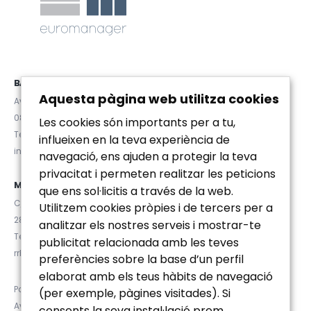
BARCELONA
Aquesta pàgina web utilitza cookies
Avda. Diagonal 467, Pral. 2ª
08036 (Barcelona)
Les cookies són importants per a tu,
Tel. (+34) 93 467 84 67
influeixen en la teva experiència de
info@euromanager.es
navegació, ens ajuden a protegir la teva
privacitat i permeten realitzar les peticions
MADRID
que ens sol·licitis a través de la web.
C/ Velázquez 92, 4ºD
Utilitzem cookies pròpies i de tercers per a
28006 (Madrid)
analitzar els nostres serveis i mostrar-te
Tel. (+34) 91 781 92 20
publicitat relacionada amb les teves
rrhh@euromanager.es
preferències sobre la base d’un perfil
elaborat amb els teus hàbits de navegació
Política de privacidad
(per exemple, pàgines visitades). Si
Aviso Legal
consents la seva instal·lació prem