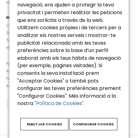
info@euromanager.es
navegació, ens ajuden a protegir la teva
privacitat i permeten realitzar les peticions
MADRID
que ens sol·licitis a través de la web.
C/ Velázquez 92, 4ºD
Utilitzem cookies pròpies i de tercers per a
28006 (Madrid)
analitzar els nostres serveis i mostrar-te
Tel. (+34) 91 781 92 20
publicitat relacionada amb les teves
rrhh@euromanager.es
preferències sobre la base d’un perfil
elaborat amb els teus hàbits de navegació
Política de privacidad
(per exemple, pàgines visitades). Si
Aviso Legal
consents la seva instal·lació prem
Política de Cookies
"Acceptar Cookies" o també pots
Accesibilidad
configurar les teves preferències prement
"Configurar Cookies". Més informació a la
nostra
"Política de Cookies"
.
REBUTJAR COOKIES
CONFIGURAR COOKIES