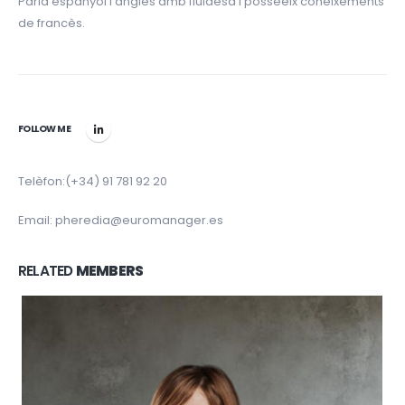
Parla espanyol i anglès amb fluïdesa i posseeix coneixements
de francès.
FOLLOW ME
Telèfon:(+34) 91 781 92 20
Email:
pheredia@euromanager.es
RELATED
MEMBERS