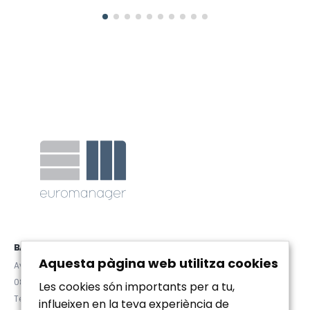
BARCELONA
Aquesta pàgina web utilitza cookies
Avda. Diagonal 467, Pral. 2ª
08036 (Barcelona)
Les cookies són importants per a tu,
Tel. (+34) 93 467 84 67
influeixen en la teva experiència de