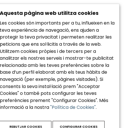
Aquesta pàgina web utilitza cookies
Les cookies són importants per a tu, influeixen en la
teva experiència de navegació, ens ajuden a
protegir la teva privacitat i permeten realitzar les
peticions que ens sol·licitis a través de la web.
Utilitzem cookies pròpies i de tercers per a
analitzar els nostres serveis i mostrar-te publicitat
relacionada amb les teves preferències sobre la
Política de privacidad
base d’un perfil elaborat amb els teus hàbits de
Aviso Legal
navegació (per exemple, pàgines visitades). Si
Política de Cookies
consents la seva instal·lació prem "Acceptar
Accesibilidad
Cookies" o també pots configurar les teves
preferències prement "Configurar Cookies". Més
informació a la nostra
"Política de Cookies"
.
REBUTJAR COOKIES
CONFIGURAR COOKIES