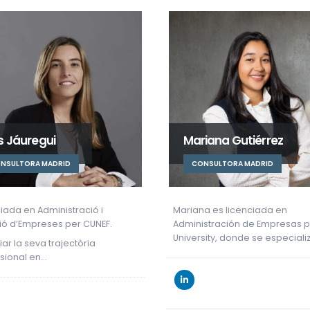
Manuela Vallejo
iana Gutiérrez
RESPONSABLE
NSULTORA MADRID
D’ADMINISTRACIÓ I FINANCES
a es licenciada en
stración de Empresas por la IE
sity, donde se especializó…