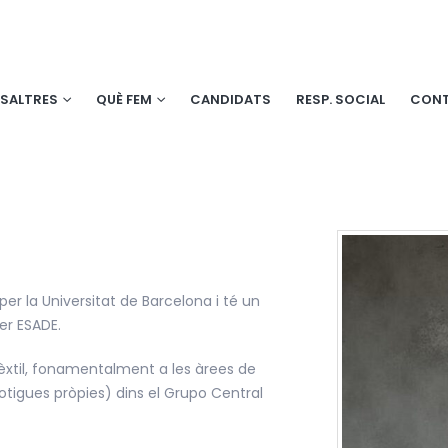
SALTRES
QUÈ FEM
CANDIDATS
RESP. SOCIAL
CON
er la Universitat de Barcelona i té un
er ESADE.
 tèxtil, fonamentalment a les àrees de
botigues pròpies) dins el Grupo Central