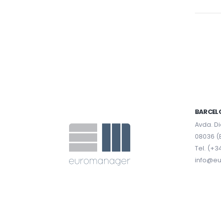
BARCEL
Avda. Di
08036 (
Tel. (+3
info@e