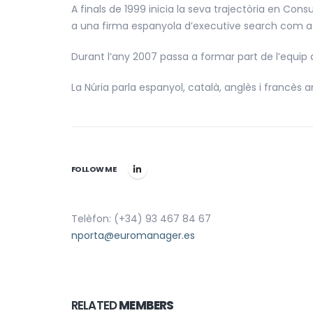
A finals de 1999 inicia la seva trajectòria en Co
a una firma espanyola d’executive search com a
Durant l’any 2007 passa a formar part de l’equip
La Núria parla espanyol, català, anglès i francès 
FOLLOW ME
Telèfon: (+34) 93 467 84 67
nporta@euromanager.es
RELATED
MEMBERS