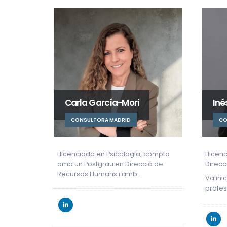
Inés Jáuregui
Mar
CONSULTORA MADRID
CO
 compta
Llicenciada en Administració i
Marian
ió de
Direcció d’Empreses per CUNEF.
Admini
Univer
Va iniciar la seva trajectòria
professional en…