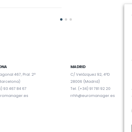
ONA
MADRID
agonal 467, Pral. 2ª
C/ Velázquez 92, 4ºD
Barcelona)
28006 (Madrid)
4) 93 467 84 67
Tel. (+34) 91 781 92 20
uromanager.es
rrhh@euromanager.es