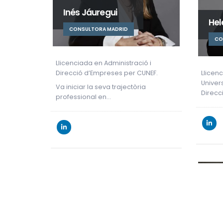
Inés Jáuregui
Hel
CONSULTORA MADRID
CO
Llicenciada en Administració i
Direcció d’Empreses per CUNEF.
Llicen
Univer
Va iniciar la seva trajectòria
Direcc
professional en…