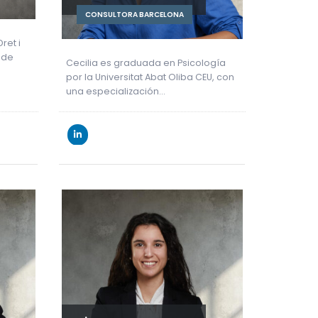
CONSULTORA BARCELONA
ret i
 de
Cecilia es graduada en Psicología
por la Universitat Abat Oliba CEU, con
una especialización…