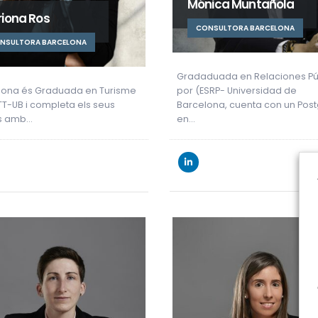
Mónica Muntañola
iona Ros
CONSULTORA BARCELONA
NSULTORA BARCELONA
Gradaduada en Relaciones Pú
iona és Graduada en Turisme
por (ESRP- Universidad de
TT-UB i completa els seus
Barcelona, cuenta con un Pos
is amb…
en…