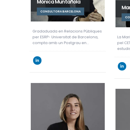
Mónica Muntañola
Mar
CONSULTORA BARCELONA
CO
Gradaduada en Relacions Públiques
per ESRP- Universitat de Barcelona,
La Mar
compta amb un Postgrau en…
pel CE
estud