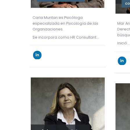
CO
Carla Muntan es Psicóloga
especializada en Psicología de las
Mar A
Organizaciones.
Derech
búsque
Se incorpora como HR Consultant…
Inició…