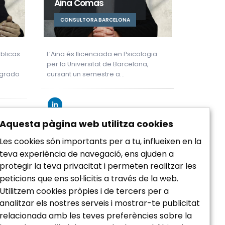
Aina Comas
CONSULTORA BARCELONA
blicas
L’Aina és llicenciada en Psicologia
per la Universitat de Barcelona,
tgrado
cursant un semestre a…
Aquesta pàgina web utilitza cookies
Les cookies són importants per a tu, influeixen en la
teva experiència de navegació, ens ajuden a
protegir la teva privacitat i permeten realitzar les
peticions que ens sol·licitis a través de la web.
Utilitzem cookies pròpies i de tercers per a
analitzar els nostres serveis i mostrar-te publicitat
relacionada amb les teves preferències sobre la