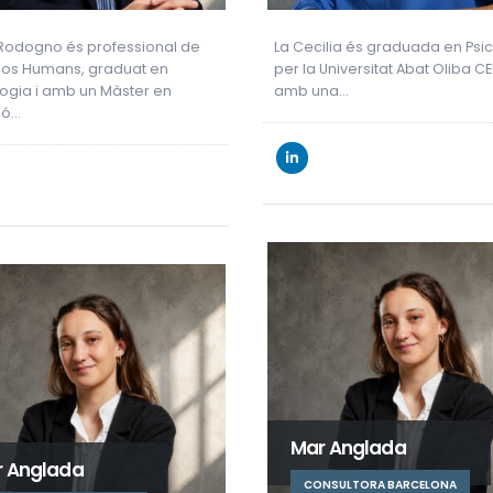
Rodogno és professional de
La Cecilia és graduada en Psi
os Humans, graduat en
per la Universitat Abat Oliba CE
gia i amb un Màster en
amb una…
ió…
Mar Anglada
 Anglada
CONSULTORA BARCELONA