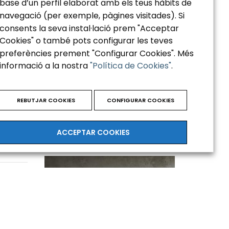
base d’un perfil elaborat amb els teus hàbits de
Paloma Heredia
navegació (per exemple, pàgines visitades). Si
consents la seva instal·lació prem "Acceptar
CONSULTORA MADRID
Cookies" o també pots configurar les teves
preferències prement "Configurar Cookies". Més
informació a la nostra
"Política de Cookies"
.
Llicenciada en Psicologia per la
Universitat San Pablo CEU, cursant un
reses
any en l’Institut…
.
REBUTJAR COOKIES
CONFIGURAR COOKIES
ACCEPTAR COOKIES