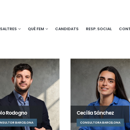
SALTRES
QUÈ FEM
CANDIDATS
RESP. SOCIAL
CON
lo Rodogno
Cecília Sánchez
NSULTOR BARCELONA
CONSULTORA BARCELONA