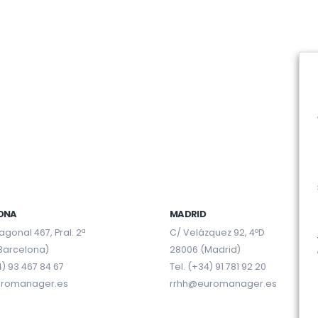
ONA
MADRID
agonal 467, Pral. 2ª
C/ Velázquez 92, 4ºD
Barcelona)
28006 (Madrid)
4) 93 467 84 67
Tel. (+34) 91 781 92 20
uromanager.es
rrhh@euromanager.es