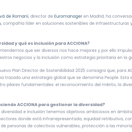
ivá de Romaní
, director de
Euromanager
en Madrid, ha convers
A
, compañía líder en soluciones sostenibles de infraestructuras 
rsidad y qué es inclusión para ACCIONA?
tendemos que ser diversos nos hace mejores y por ello impuls
stros negocios y la inclusión como estrategia prioritaria en la 
uevo Plan Director de Sostenibilidad 2025 consagra que, para ACC
a trazado una estrategia global que se denomina People. Esta e
ro pilares fundamentales: el reconocimiento del mérito, la divers
ciendo ACCIONA para gestionar la diversidad?
 diversidad e inclusión tenemos objetivos ambiciosos en ámbi
 sectores donde está infrarrepresentada, equidad retributiva, c
 de personas de colectivos vulnerables, protección a las minorí