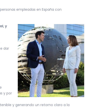
e personas empleadas en España con
l, y
a
te dar
e
s y por
enible y generando un retorno claro a la