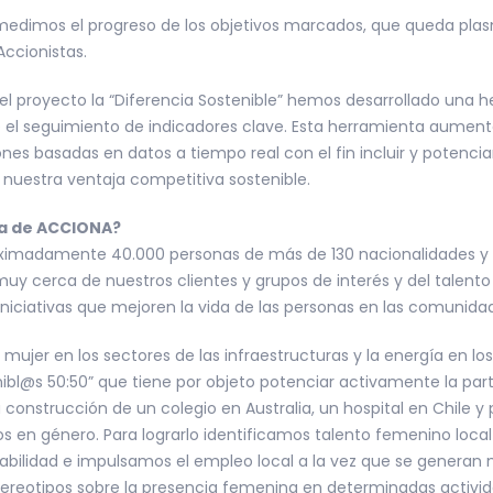
dimos el progreso de los objetivos marcados, que queda plasm
ccionistas.
el proyecto la “Diferencia Sostenible” hemos desarrollado una he
e el seguimiento de indicadores clave. Esta herramienta aumen
nes basadas en datos a tiempo real con el fin incluir y potencia
nuestra ventaja competitiva sostenible.
ía de ACCIONA?
imadamente 40.000 personas de más de 130 nacionalidades y 
cerca de nuestros clientes y grupos de interés y del talento lo
niciativas que mejoren la vida de las personas en las comunid
ujer en los sectores de las infraestructuras y la energía en los
ibl@s 50:50” que tiene por objeto potenciar activamente la par
 construcción de un colegio en Australia, un hospital en Chile
os en género. Para lograrlo identificamos talento femenino loc
idad e impulsamos el empleo local a la vez que se generan mo
stereotipos sobre la presencia femenina en determinadas activid