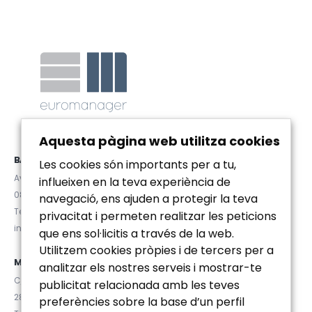
Aquesta pàgina web utilitza cookies
BARCELONA
Les cookies són importants per a tu,
Avda. Diagonal 467, Pral. 2ª
influeixen en la teva experiència de
08036 (Barcelona)
navegació, ens ajuden a protegir la teva
Tel. (+34) 93 467 84 67
privacitat i permeten realitzar les peticions
info@euromanager.es
que ens sol·licitis a través de la web.
Utilitzem cookies pròpies i de tercers per a
MADRID
analitzar els nostres serveis i mostrar-te
C/ Velázquez 92, 4ºD
publicitat relacionada amb les teves
28006 (Madrid)
preferències sobre la base d’un perfil