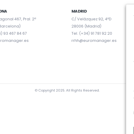
ONA
MADRID
agonal 467, Pral. 2ª
C/ Velázquez 92, 4ºD
Barcelona)
28006 (Madrid)
4) 93 467 84 67
Tel. (+34) 91 781 92 20
uromanager.es
rrhh@euromanager.es
© Copyright 2025. All Rights Reserved.