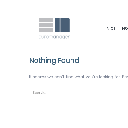
INICI
NO
Nothing Found
It seems we can’t find what you’re looking for. P