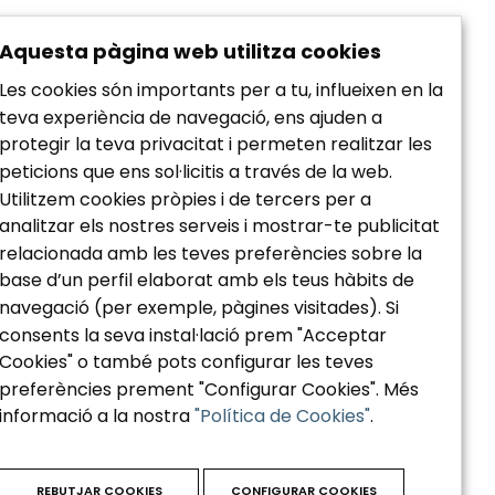
Política de privacidad
Aquesta pàgina web utilitza cookies
Aviso Legal
Les cookies són importants per a tu, influeixen en la
Política de Cookies
teva experiència de navegació, ens ajuden a
Accesibilidad
protegir la teva privacitat i permeten realitzar les
peticions que ens sol·licitis a través de la web.
Utilitzem cookies pròpies i de tercers per a
analitzar els nostres serveis i mostrar-te publicitat
relacionada amb les teves preferències sobre la
base d’un perfil elaborat amb els teus hàbits de
navegació (per exemple, pàgines visitades). Si
consents la seva instal·lació prem "Acceptar
Cookies" o també pots configurar les teves
preferències prement "Configurar Cookies". Més
informació a la nostra
"Política de Cookies"
.
REBUTJAR COOKIES
CONFIGURAR COOKIES