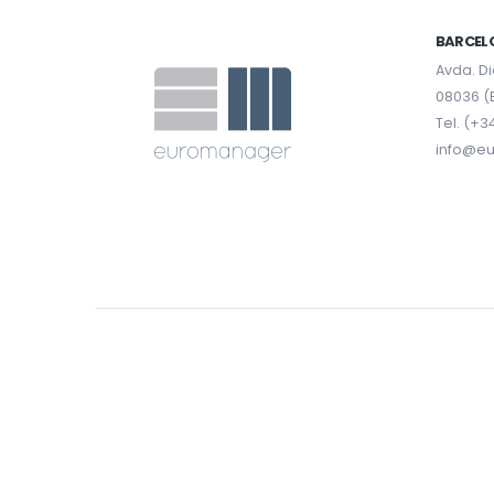
BARCEL
Avda. Di
08036 (
Tel. (+3
info@e