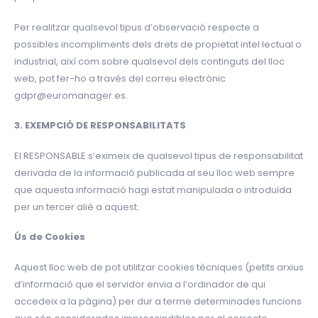
Per realitzar qualsevol tipus d’observació respecte a
possibles incompliments dels drets de propietat intel·lectual o
industrial, així com sobre qualsevol dels continguts del lloc
web, pot fer-ho a través del correu electrònic
gdpr@euromanager.es.
3. EXEMPCIÓ DE RESPONSABILITATS
El RESPONSABLE s’eximeix de qualsevol tipus de responsabilitat
derivada de la informació publicada al seu lloc web sempre
que aquesta informació hagi estat manipulada o introduïda
per un tercer aliè a aquest.
Ús de Cookies
Aquest lloc web de pot utilitzar cookies tècniques (petits arxius
d’informació que el servidor envia a l’ordinador de qui
accedeix a la pàgina) per dur a terme determinades funcions