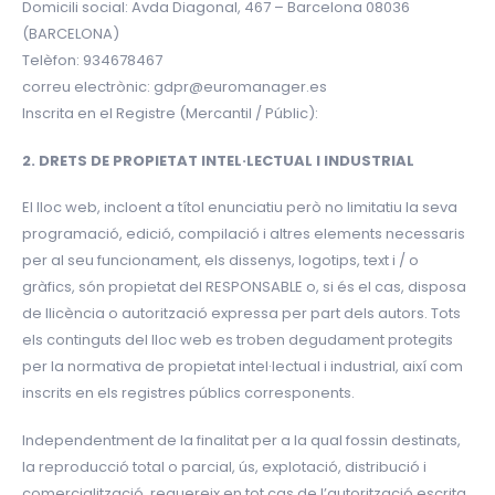
Domicili social: Avda Diagonal, 467 – Barcelona 08036
(BARCELONA)
Telèfon: 934678467
correu electrònic: gdpr@euromanager.es
Inscrita en el Registre (Mercantil / Públic):
2. DRETS DE PROPIETAT INTEL·LECTUAL I INDUSTRIAL
El lloc web, incloent a títol enunciatiu però no limitatiu la seva
programació, edició, compilació i altres elements necessaris
per al seu funcionament, els dissenys, logotips, text i / o
gràfics, són propietat del RESPONSABLE o, si és el cas, disposa
de llicència o autorització expressa per part dels autors. Tots
els continguts del lloc web es troben degudament protegits
per la normativa de propietat intel·lectual i industrial, així com
inscrits en els registres públics corresponents.
Independentment de la finalitat per a la qual fossin destinats,
la reproducció total o parcial, ús, explotació, distribució i
comercialització, requereix en tot cas de l’autorització escrita