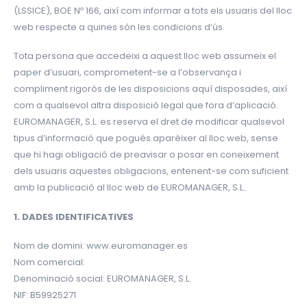
(LSSICE), BOE Nº 166, així com informar a tots els usuaris del lloc
web respecte a quines són les condicions d’ús.
Tota persona que accedeixi a aquest lloc web assumeix el
paper d’usuari, comprometent-se a l’observança i
compliment rigorós de les disposicions aquí disposades, així
com a qualsevol altra disposició legal que fora d’aplicació.
EUROMANAGER, S.L. es reserva el dret de modificar qualsevol
tipus d’informació que pogués aparèixer al lloc web, sense
que hi hagi obligació de preavisar o posar en coneixement
dels usuaris aquestes obligacions, entenent-se com suficient
amb la publicació al lloc web de EUROMANAGER, S.L..
1. DADES IDENTIFICATIVES
Nom de domini: www.euromanager.es
Nom comercial:
Denominació social: EUROMANAGER, S.L.
NIF: B59925271