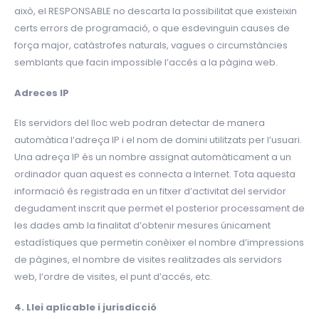
això, el RESPONSABLE no descarta la possibilitat que existeixin
certs errors de programació, o que esdevinguin causes de
força major, catàstrofes naturals, vagues o circumstàncies
semblants que facin impossible l’accés a la pàgina web.
Adreces IP
Els servidors del lloc web podran detectar de manera
automàtica l’adreça IP i el nom de domini utilitzats per l’usuari.
Una adreça IP és un nombre assignat automàticament a un
ordinador quan aquest es connecta a Internet. Tota aquesta
informació és registrada en un fitxer d’activitat del servidor
degudament inscrit que permet el posterior processament de
les dades amb la finalitat d’obtenir mesures únicament
estadístiques que permetin conèixer el nombre d’impressions
de pàgines, el nombre de visites realitzades als servidors
web, l’ordre de visites, el punt d’accés, etc.
4. Llei aplicable i jurisdicció