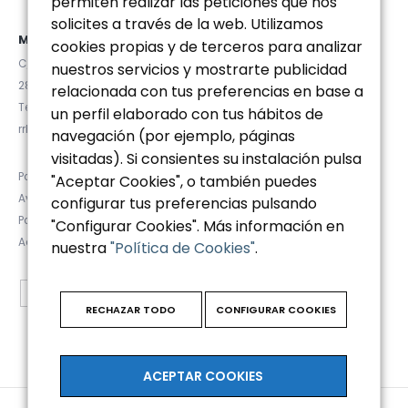
permiten realizar las peticiones que nos
solicites a través de la web. Utilizamos
MADRID
cookies propias y de terceros para analizar
C/ Velázquez 92, 4ºD
nuestros servicios y mostrarte publicidad
28006 (Madrid)
relacionada con tus preferencias en base a
Tel. (+34) 91 781 92 20
un perfil elaborado con tus hábitos de
rrhh@euromanager.es
navegación (por ejemplo, páginas
visitadas). Si consientes su instalación pulsa
Política de privacidad
"Aceptar Cookies", o también puedes
Aviso Legal
configurar tus preferencias pulsando
Política de Cookies
"Configurar Cookies". Más información en
Accesibilidad
nuestra
"Política de Cookies"
.
RECHAZAR TODO
CONFIGURAR COOKIES
ACEPTAR COOKIES
© Copyright 2025. All Rights Reserved.