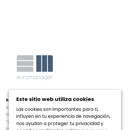
Este sitio web utiliza cookies
BARCELONA
Avda. Diagonal 467, Pral. 2ª
Las cookies son importantes para ti,
08036 (Barcelona)
influyen en tu experiencia de navegación,
Tel. (+34) 93 467 84 67
nos ayudan a proteger tu privacidad y
info@euromanager.es