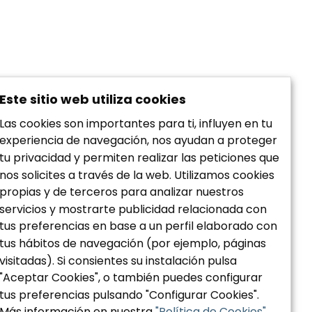
Este sitio web utiliza cookies
Las cookies son importantes para ti, influyen en tu
experiencia de navegación, nos ayudan a proteger
tu privacidad y permiten realizar las peticiones que
nos solicites a través de la web. Utilizamos cookies
propias y de terceros para analizar nuestros
servicios y mostrarte publicidad relacionada con
tus preferencias en base a un perfil elaborado con
Política de privacidad
tus hábitos de navegación (por ejemplo, páginas
Aviso Legal
visitadas). Si consientes su instalación pulsa
Política de Cookies
"Aceptar Cookies", o también puedes configurar
Accesibilidad
tus preferencias pulsando "Configurar Cookies".
Más información en nuestra
"Política de Cookies"
.