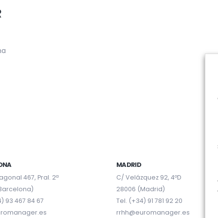
R
ma
ONA
MADRID
agonal 467, Pral. 2ª
C/ Velázquez 92, 4ºD
Barcelona)
28006 (Madrid)
4) 93 467 84 67
Tel. (+34) 91 781 92 20
uromanager.es
rrhh@euromanager.es