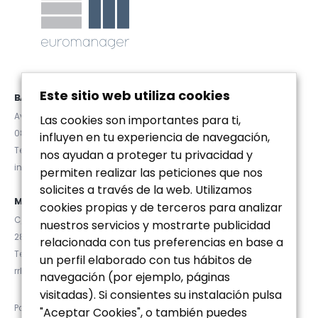
Este sitio web utiliza cookies
BARCELONA
Avda. Diagonal 467, Pral. 2ª
Las cookies son importantes para ti,
08036 (Barcelona)
influyen en tu experiencia de navegación,
Tel. (+34) 93 467 84 67
nos ayudan a proteger tu privacidad y
info@euromanager.es
permiten realizar las peticiones que nos
solicites a través de la web. Utilizamos
MADRID
cookies propias y de terceros para analizar
C/ Velázquez 92, 4ºD
nuestros servicios y mostrarte publicidad
28006 (Madrid)
relacionada con tus preferencias en base a
Tel. (+34) 91 781 92 20
un perfil elaborado con tus hábitos de
rrhh@euromanager.es
navegación (por ejemplo, páginas
visitadas). Si consientes su instalación pulsa
Política de privacidad
"Aceptar Cookies", o también puedes