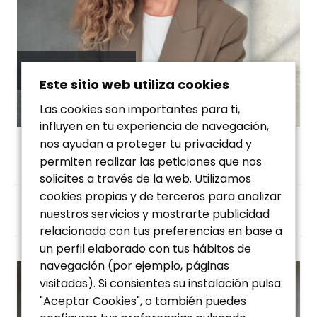
Carla García-Mori
Este sitio web utiliza cookies
CONSULTORA MADRID
Las cookies son importantes para ti,
influyen en tu experiencia de navegación,
nos ayudan a proteger tu privacidad y
Licenciada en Psicología, cuenta con un Postgrado en Dirección
permiten realizar las peticiones que nos
de Recursos Humanos y con…
solicites a través de la web. Utilizamos
cookies propias y de terceros para analizar
nuestros servicios y mostrarte publicidad
relacionada con tus preferencias en base a
un perfil elaborado con tus hábitos de
navegación (por ejemplo, páginas
visitadas). Si consientes su instalación pulsa
"Aceptar Cookies", o también puedes